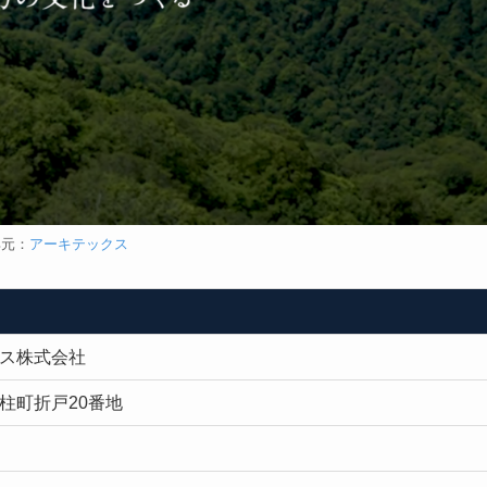
典元：
アーキテックス
ス株式会社
柱町折戸20番地