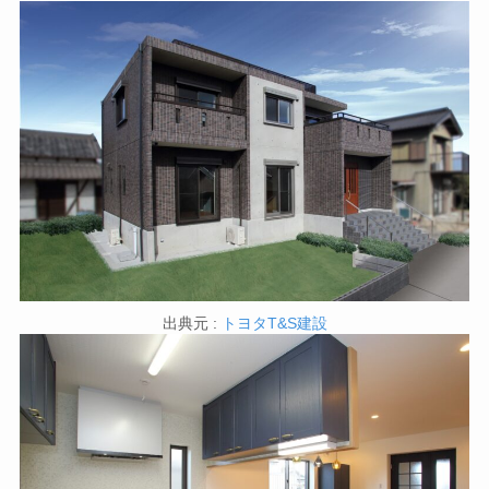
出典元 :
トヨタT&S建設