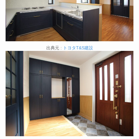
出典元 :
トヨタT&S建設